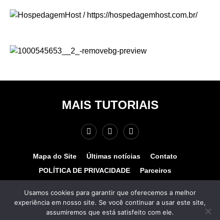
MAIS TUTORIAIS
Mapa do Site
Últimas notícias
Contato
POLÍTICA DE PRIVACIDADE
Parceiros
Teste de velocidade
Quem somos?
Usamos cookies para garantir que oferecemos a melhor
experiência em nosso site. Se você continuar a usar este site,
© COPYRIGHT 2025 - MAIS TUTORIAIS. TODOS OS
assumiremos que está satisfeito com ele.
DIREITOS RESERVADOS. Desenvolvido por