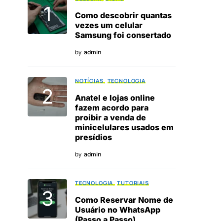
Como descobrir quantas
vezes um celular
Samsung foi consertado
by
admin
NOTÍCIAS
TECNOLOGIA
Anatel e lojas online
fazem acordo para
proibir a venda de
minicelulares usados em
presídios
by
admin
TECNOLOGIA
TUTORIAIS
Como Reservar Nome de
Usuário no WhatsApp
(Passo a Passo)