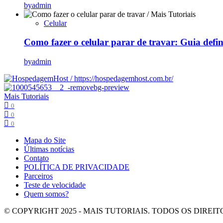
by
admin
Celular
Como fazer o celular parar de travar: Guia defi
by
admin
Mais Tutoriais
0
0
0
Mapa do Site
Últimas notícias
Contato
POLÍTICA DE PRIVACIDADE
Parceiros
Teste de velocidade
Quem somos?
© COPYRIGHT 2025 - MAIS TUTORIAIS. TODOS OS DIREITOS 