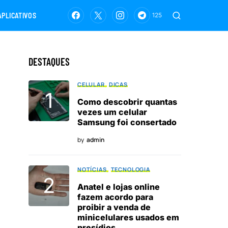
APLICATIVOS
125
DESTAQUES
CELULAR
DICAS
Como descobrir quantas
vezes um celular
Samsung foi consertado
by
admin
NOTÍCIAS
TECNOLOGIA
Anatel e lojas online
fazem acordo para
proibir a venda de
minicelulares usados em
presídios