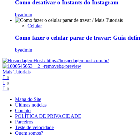
Como desativar o Instants do Instagram
by
admin
Celular
Como fazer o celular parar de travar: Guia defi
by
admin
Mais Tutoriais
0
0
0
Mapa do Site
Últimas notícias
Contato
POLÍTICA DE PRIVACIDADE
Parceiros
Teste de velocidade
Quem somos?