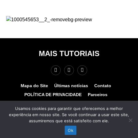
MAIS TUTORIAIS
Mapa do Site
Últimas notícias
Contato
POLÍTICA DE PRIVACIDADE
Parceiros
Teste de velocidade
Quem somos?
Usamos cookies para garantir que oferecemos a melhor
experiência em nosso site. Se você continuar a usar este site,
© COPYRIGHT 2025 - MAIS TUTORIAIS. TODOS OS
assumiremos que está satisfeito com ele.
DIREITOS RESERVADOS. Desenvolvido por
www.hospedagemhost.com.br.
Ok