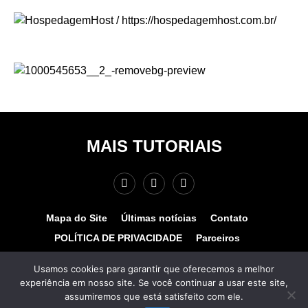
MAIS TUTORIAIS
Mapa do Site
Últimas notícias
Contato
POLÍTICA DE PRIVACIDADE
Parceiros
Teste de velocidade
Quem somos?
Usamos cookies para garantir que oferecemos a melhor
experiência em nosso site. Se você continuar a usar este site,
© COPYRIGHT 2025 - MAIS TUTORIAIS. TODOS OS
assumiremos que está satisfeito com ele.
DIREITOS RESERVADOS. Desenvolvido por