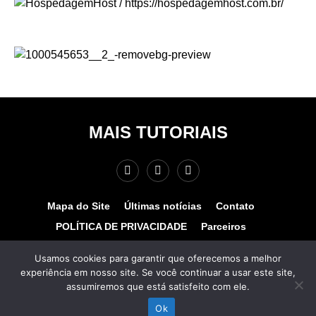
MAIS TUTORIAIS
Mapa do Site
Últimas notícias
Contato
POLÍTICA DE PRIVACIDADE
Parceiros
Teste de velocidade
Quem somos?
Usamos cookies para garantir que oferecemos a melhor
experiência em nosso site. Se você continuar a usar este site,
© COPYRIGHT 2025 - MAIS TUTORIAIS. TODOS OS
assumiremos que está satisfeito com ele.
DIREITOS RESERVADOS. Desenvolvido por
www.hospedagemhost.com.br.
Ok