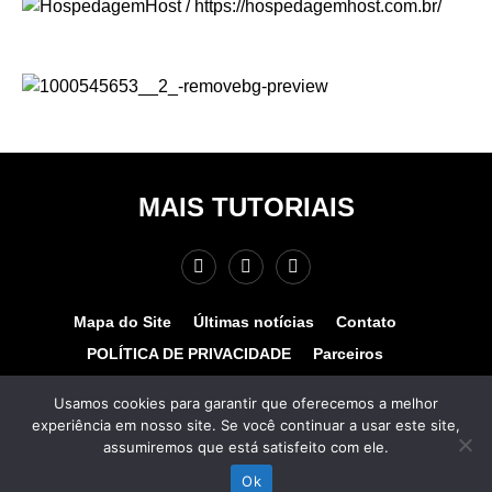
MAIS TUTORIAIS
Mapa do Site
Últimas notícias
Contato
POLÍTICA DE PRIVACIDADE
Parceiros
Teste de velocidade
Quem somos?
Usamos cookies para garantir que oferecemos a melhor
experiência em nosso site. Se você continuar a usar este site,
© COPYRIGHT 2025 - MAIS TUTORIAIS. TODOS OS
assumiremos que está satisfeito com ele.
DIREITOS RESERVADOS. Desenvolvido por
www.hospedagemhost.com.br.
Ok