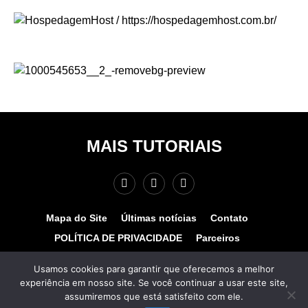
MAIS TUTORIAIS
Mapa do Site
Últimas notícias
Contato
POLÍTICA DE PRIVACIDADE
Parceiros
Teste de velocidade
Quem somos?
Usamos cookies para garantir que oferecemos a melhor
experiência em nosso site. Se você continuar a usar este site,
© COPYRIGHT 2025 - MAIS TUTORIAIS. TODOS OS
assumiremos que está satisfeito com ele.
DIREITOS RESERVADOS. Desenvolvido por