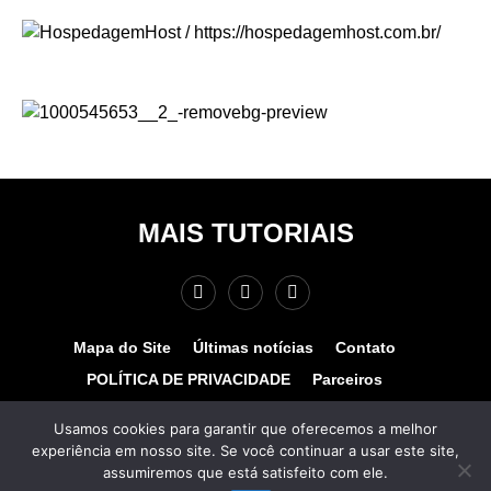
MAIS TUTORIAIS
Mapa do Site
Últimas notícias
Contato
POLÍTICA DE PRIVACIDADE
Parceiros
Teste de velocidade
Quem somos?
Usamos cookies para garantir que oferecemos a melhor
experiência em nosso site. Se você continuar a usar este site,
© COPYRIGHT 2025 - MAIS TUTORIAIS. TODOS OS
assumiremos que está satisfeito com ele.
DIREITOS RESERVADOS. Desenvolvido por