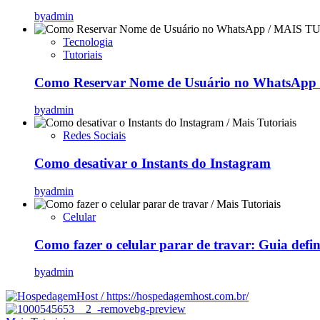
by
admin
Tecnologia
Tutoriais
Como Reservar Nome de Usuário no WhatsApp (
by
admin
Redes Sociais
Como desativar o Instants do Instagram
by
admin
Celular
Como fazer o celular parar de travar: Guia defi
by
admin