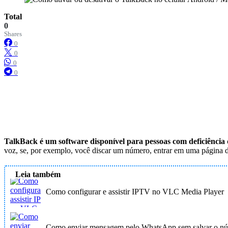
Total
0
Shares
0
0
0
0
TalkBack é um software disponível para pessoas com deficiência
voz, se, por exemplo, você discar um número, entrar em uma página
Leia também
Como configurar e assistir IPTV no VLC Media Player
Como enviar mensagem pelo WhatsApp sem salvar o n