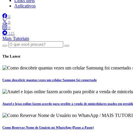
Links úteis
Aplicativos
0
0
0
125
Mais Tutoriais
The Latest
Como descobrir quantas vezes um celular Samsung foi consertado
Anatel e lojas online fazem acordo para proibir a venda de minicelulares usados em presídi
Como Reservar Nome de Usuário no WhatsApp (Passo a Passo)