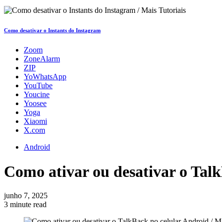
Como desativar o Instants do Instagram
Zoom
ZoneAlarm
ZIP
YoWhatsApp
YouTube
Youcine
Yoosee
Yoga
Xiaomi
X.com
Android
Como ativar ou desativar o Tal
junho 7, 2025
3 minute read