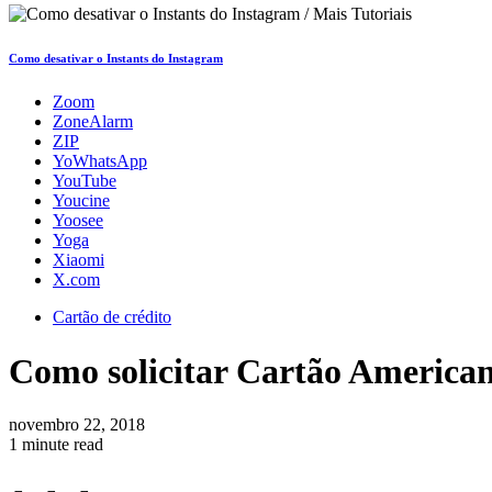
Como desativar o Instants do Instagram
Zoom
ZoneAlarm
ZIP
YoWhatsApp
YouTube
Youcine
Yoosee
Yoga
Xiaomi
X.com
Cartão de crédito
Como solicitar Cartão America
novembro 22, 2018
1 minute read