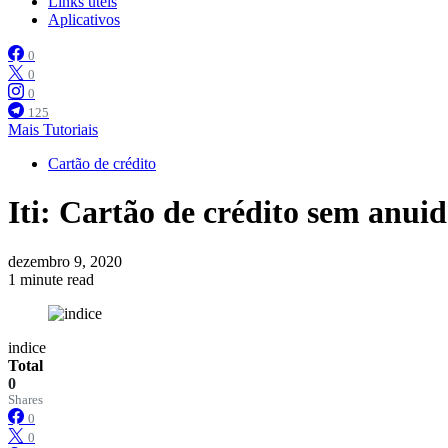
Links úteis
Aplicativos
0
0
0
125
Mais Tutoriais
Cartão de crédito
Iti: Cartão de crédito sem anuida
dezembro 9, 2020
1 minute read
indice
Total
0
Shares
0
0