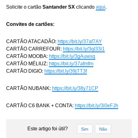
Solicite o cartão
Santander SX
clicando
aqui
.
Convites de cartões:
CARTÃO ATACADÃO:
https://bit.ly/37af7AY
CARTÃO CARREFOUR:
https://bit.ly/3qI33i1
CARTÃO MOOBA:
https://bit.ly/3gAuwxq
CARTÃO MÉLIUZ:
https://bit.ly/37afmfm
CARTÃO DIGIO:
https://bit.ly/39jTT3f
CARTÃO NUBANK:
https://bit.ly/38y71CP
CARTÃO C6 BANK + CONTA:
https://bit.ly/3i0eFJh
Este artigo foi útil?
Sim
Não