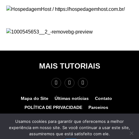
MAIS TUTORIAIS
Mapa do Site
Últimas notícias
Contato
POLÍTICA DE PRIVACIDADE
Parceiros
Teste de velocidade
Quem somos?
Usamos cookies para garantir que oferecemos a melhor
experiência em nosso site. Se você continuar a usar este site,
© COPYRIGHT 2025 - MAIS TUTORIAIS. TODOS OS
assumiremos que está satisfeito com ele.
DIREITOS RESERVADOS. Desenvolvido por