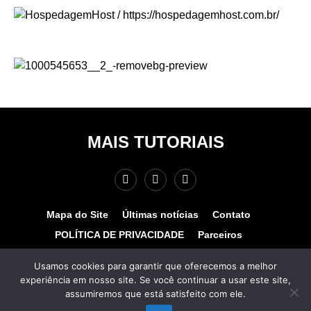
MAIS TUTORIAIS
Mapa do Site
Últimas notícias
Contato
POLÍTICA DE PRIVACIDADE
Parceiros
Teste de velocidade
Quem somos?
Usamos cookies para garantir que oferecemos a melhor
experiência em nosso site. Se você continuar a usar este site,
© COPYRIGHT 2025 - MAIS TUTORIAIS. TODOS OS
assumiremos que está satisfeito com ele.
DIREITOS RESERVADOS. Desenvolvido por
www.hospedagemhost.com.br.