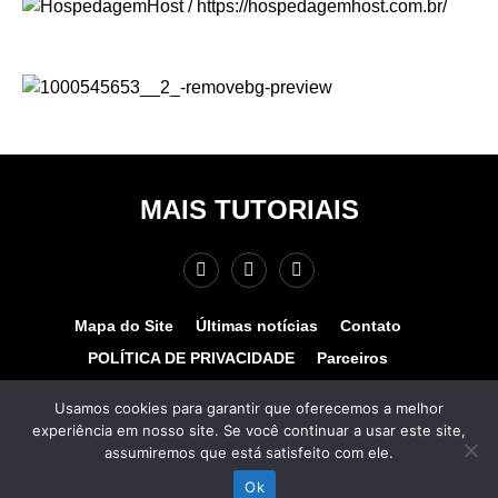
MAIS TUTORIAIS
Mapa do Site
Últimas notícias
Contato
POLÍTICA DE PRIVACIDADE
Parceiros
Teste de velocidade
Quem somos?
Usamos cookies para garantir que oferecemos a melhor
experiência em nosso site. Se você continuar a usar este site,
© COPYRIGHT 2025 - MAIS TUTORIAIS. TODOS OS
assumiremos que está satisfeito com ele.
DIREITOS RESERVADOS. Desenvolvido por
www.hospedagemhost.com.br.
Ok