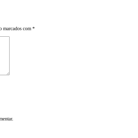
ão marcados com
*
mentar.