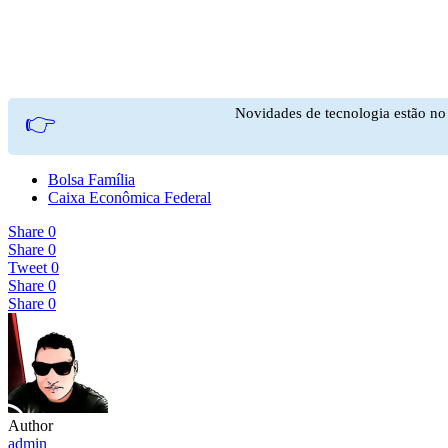
Novidades de tecnologia estão n
👉
Bolsa Família
Caixa Econômica Federal
Share
0
Share
0
Tweet
0
Share
0
Share
0
Author
admin