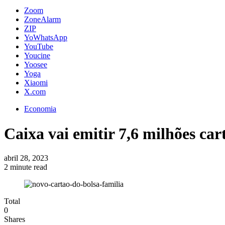
Zoom
ZoneAlarm
ZIP
YoWhatsApp
YouTube
Youcine
Yoosee
Yoga
Xiaomi
X.com
Economia
Caixa vai emitir 7,6 milhões car
abril 28, 2023
2 minute read
Total
0
Shares