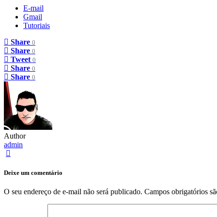
E-mail
Gmail
Tutoriais
Share
0
Share
0
Tweet
0
Share
0
Share
0
Author
admin
Deixe um comentário
O seu endereço de e-mail não será publicado.
Campos obrigatórios s