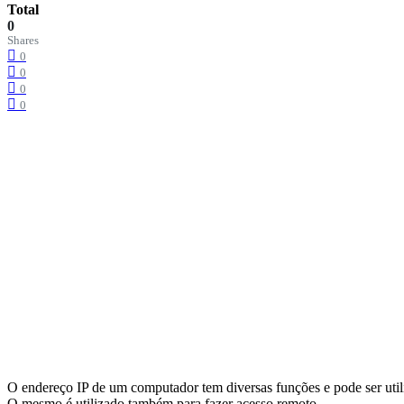
Total
0
Shares
0
0
0
0
O endereço IP de um computador tem diversas funções e pode ser util
O mesmo é utilizado também para fazer acesso remoto.