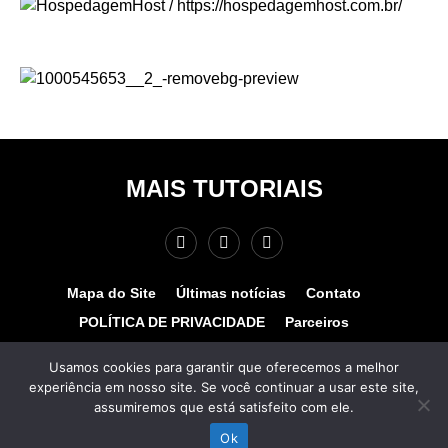
MAIS TUTORIAIS
Mapa do Site
Últimas notícias
Contato
POLÍTICA DE PRIVACIDADE
Parceiros
Teste de velocidade
Quem somos?
Usamos cookies para garantir que oferecemos a melhor
experiência em nosso site. Se você continuar a usar este site,
© COPYRIGHT 2025 - MAIS TUTORIAIS. TODOS OS
assumiremos que está satisfeito com ele.
DIREITOS RESERVADOS. Desenvolvido por
www.hospedagemhost.com.br.
Ok