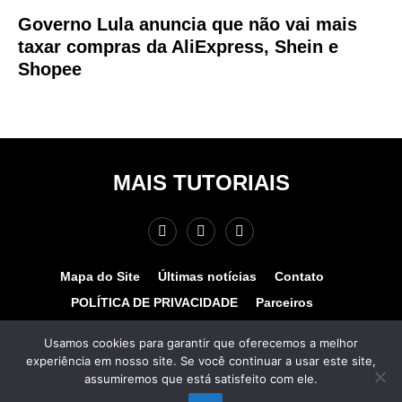
Governo Lula anuncia que não vai mais
taxar compras da AliExpress, Shein e
Shopee
MAIS TUTORIAIS
Mapa do Site
Últimas notícias
Contato
POLÍTICA DE PRIVACIDADE
Parceiros
Teste de velocidade
Quem somos?
Usamos cookies para garantir que oferecemos a melhor
experiência em nosso site. Se você continuar a usar este site,
© COPYRIGHT 2025 - MAIS TUTORIAIS. TODOS OS
assumiremos que está satisfeito com ele.
DIREITOS RESERVADOS. Desenvolvido por
www.hospedagemhost.com.br.