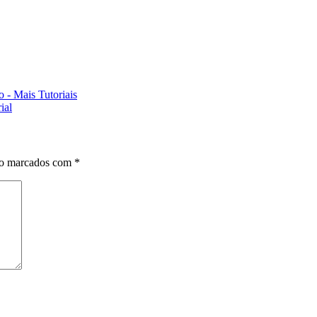
o - Mais Tutoriais
ial
ão marcados com
*