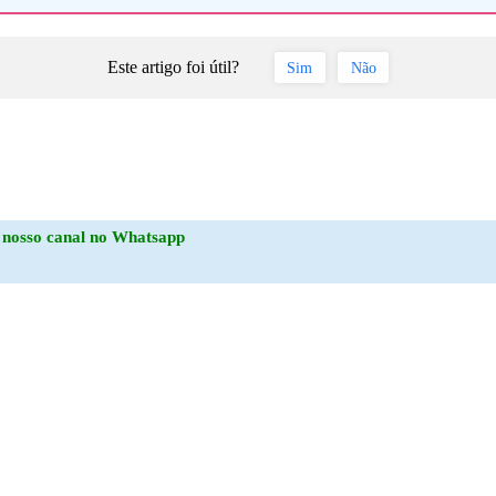
Este artigo foi útil?
Sim
Não
o
nosso canal no Whatsapp