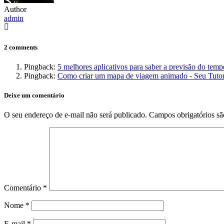
Author
admin
2 comments
Pingback:
5 melhores aplicativos para saber a previsão do temp
Pingback:
Como criar um mapa de viagem animado - Seu Tutor
Deixe um comentário
O seu endereço de e-mail não será publicado.
Campos obrigatórios s
Comentário
*
Nome
*
E-mail
*