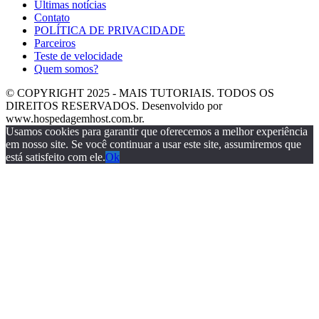
Últimas notícias
Contato
POLÍTICA DE PRIVACIDADE
Parceiros
Teste de velocidade
Quem somos?
© COPYRIGHT 2025 - MAIS TUTORIAIS. TODOS OS
DIREITOS RESERVADOS. Desenvolvido por
www.hospedagemhost.com.br.
Usamos cookies para garantir que oferecemos a melhor experiência
em nosso site. Se você continuar a usar este site, assumiremos que
está satisfeito com ele.
Ok