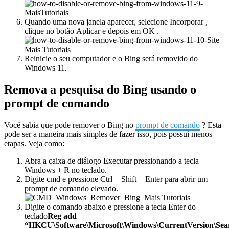
Quando uma nova janela aparecer, selecione
Incorporar
,
clique no botão
Aplicar
e depois em
OK
.
Reinicie o seu computador e o Bing será removido do
Windows 11.
Remova a pesquisa do Bing usando o
prompt de comando
Você sabia que pode remover o Bing no
prompt de comando
? Esta
pode ser a maneira mais simples de fazer isso, pois possui menos
etapas. Veja como:
Abra a caixa de diálogo Executar pressionando a
tecla
Windows
+
R
no teclado.
Digite
cmd
e pressione
Ctrl
+
Shift
+
Enter
para abrir um
prompt de comando elevado.
Digite o comando abaixo e pressione a tecla Enter do
teclado
Reg add
“HKCU\Software\Microsoft\Windows\CurrentVersion\Sea