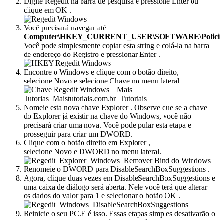
Digite Regedit na barra de pesquisa e pressione Enter ou
clique em OK .
Você precisará navegar até
Computer\HKEY_CURRENT_USER\SOFTWARE\Policies\
Você pode simplesmente copiar esta string e colá-la na barra
de endereço do Registro e pressionar Enter .
Encontre o Windows e clique com o botão direito,
selecione Novo e selecione Chave no menu lateral.
Nomeie esta nova chave Explorer . Observe que se a chave
do Explorer já existir na chave do Windows, você não
precisará criar uma nova. Você pode pular esta etapa e
prosseguir para criar um DWORD.
Clique com o botão direito em Explorer ,
selecione Novo e DWORD no menu lateral.
Renomeie o DWORD para DisableSearchBoxSuggestions .
Agora, clique duas vezes em DisableSearchBoxSuggestions e
uma caixa de diálogo será aberta. Nele você terá que alterar
os dados do valor para 1 e selecionar o botão OK .
Reinicie o seu PC.E é isso. Essas etapas simples desativarão o